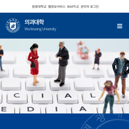
콘
원광대학교
웹정보서비스
WAFFLE
관리자 로그인
텐
츠
의과대학
로
Wonkwang University
건
너
뛰
기