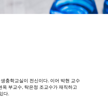
생충학교실이 전신이다. 이어 박현 교수
송현옥 부교수, 탁은정 조교수가 재직하고
있다.