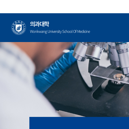
콘
텐
츠
의과대학
로
Wonkwang University School Of Medicine
건
너
뛰
기