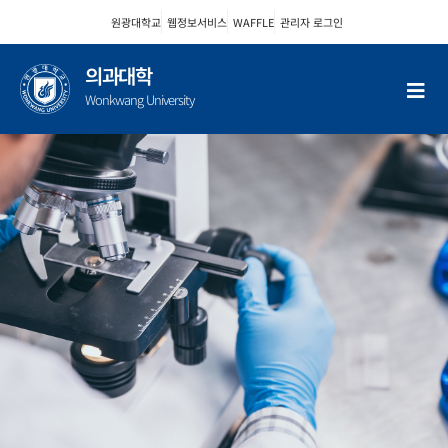
콘
원광대학교
웹정보서비스
WAFFLE
관리자 로그인
텐
츠
의과대학
로
Wonkwang University
건
너
뛰
기