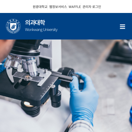
콘
원광대학교
웹정보서비스
WAFFLE
관리자 로그인
텐
츠
의과대학
로
Wonkwang University
건
너
뛰
기