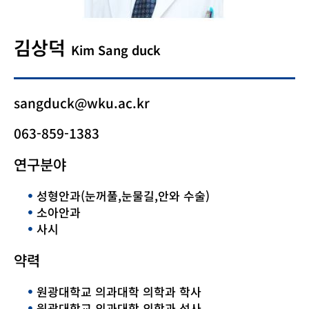
김상덕
Kim Sang duck
sangduck@wku.ac.kr
063-859-1383
연구분야
성형안과(눈꺼풀,눈물길,안와 수술)
소아안과
사시
약력
원광대학교 의과대학 의학과 학사
원광대학교 의과대학 의학과 석사