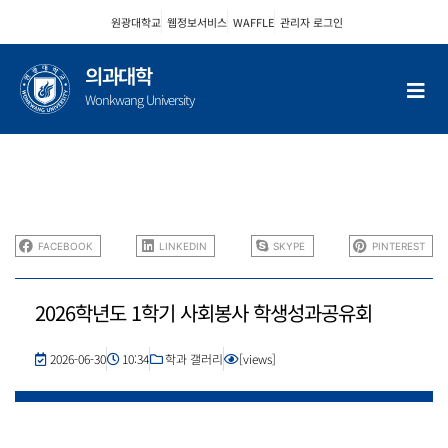
콘
원광대학교
웹정보서비스
WAFFLE
관리자 로그인
텐
츠
의과대학
로
Wonkwang University
건
너
뛰
기
FACEBOOK
LINKEDIN
SKYPE
PINTEREST
2026학년도 1학기 사회봉사 학생성과공유회
2026-06-30
10:34
학과 갤러리
[views]