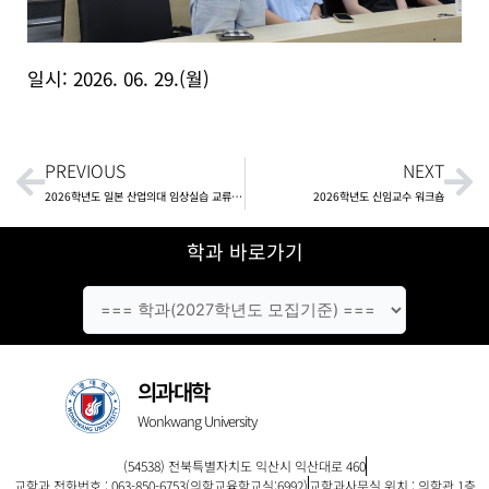
일시: 2026. 06. 29.(월)
Prev
Ne
PREVIOUS
NEXT
2026학년도 일본 산업의대 임상실습 교류 프로그램
2026학년도 신임교수 워크숍
학과 바로가기
의과대학
Wonkwang University
(54538) 전북특별자치도 익산시 익산대로 460
교학과 전화번호 : 063-850-6753(의학교육학교실:6992)
교학과사무실 위치 : 의학관 1층