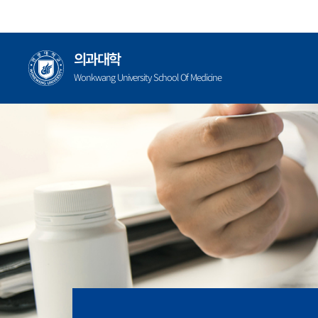
콘
텐
츠
의과대학
로
Wonkwang University School Of Medicine
건
너
뛰
기