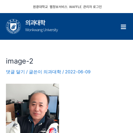
콘
원광대학교
웹정보서비스
WAFFLE
관리자 로그인
텐
츠
의과대학
로
Wonkwang University
건
너
뛰
기
image-2
댓글 달기
/ 글쓴이
의과대학
/
2022-06-09